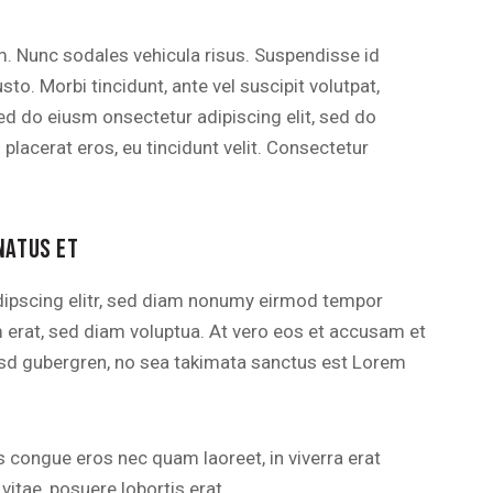
um. Nunc sodales vehicula risus. Suspendisse id
sto. Morbi tincidunt, ante vel suscipit volutpat,
sed do eiusm onsectetur adipiscing elit, sed do
 placerat eros, eu tincidunt velit. Consectetur
NATUS ET
dipscing elitr, sed diam nonumy eirmod tempor
m erat, sed diam voluptua. At vero eos et accusam et
kasd gubergren, no sea takimata sanctus est Lorem
 congue eros nec quam laoreet, in viverra erat
vitae, posuere lobortis erat.