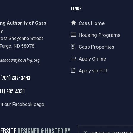
LINKS
ng Authority of Cass
Cass Home
ty
Housing Programs
est Sheyenne Street
Fargo, ND 58078
Cass Properties
Apply Online
asscountyhousing.org
Apply via PDF
 (701) 282-3443
01) 282-4331
sit our Facebook page
EBSITE
DESIGNED & HOSTED BY