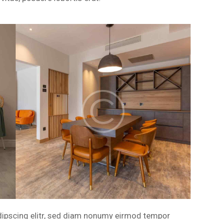
dipscing elitr, sed diam nonumy eirmod tempor