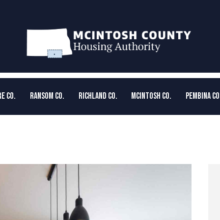
E CO.
RANSOM CO.
RICHLAND CO.
MCINTOSH CO.
PEMBINA CO