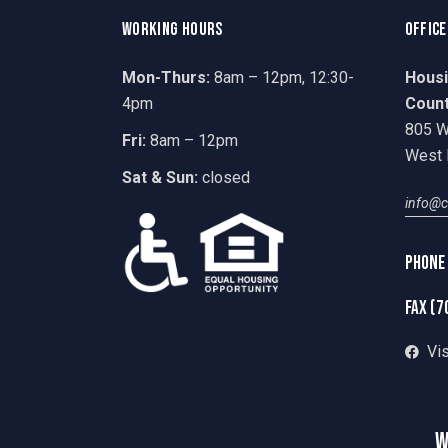
WORKING HOURS
OFFICE
Mon-Thurs:
8am – 12pm, 12:30-
Housi
4pm
Coun
805 W
Fri:
8am – 12pm
West 
Sat & Sun:
closed
info@c
Phone
fax (7
Vi
W